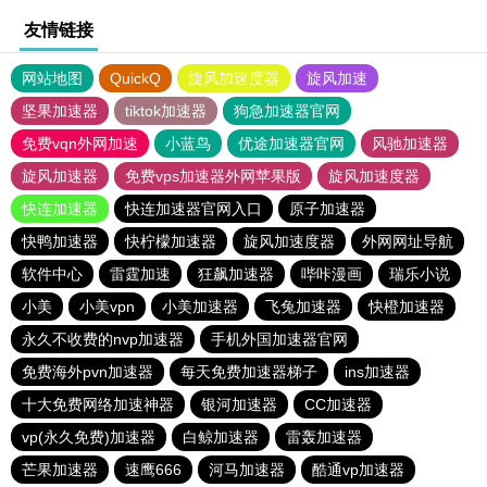
友情链接
网站地图
QuickQ
旋风加速度器
旋风加速
坚果加速器
tiktok加速器
狗急加速器官网
免费vqn外网加速
小蓝鸟
优途加速器官网
风驰加速器
旋风加速器
免费vps加速器外网苹果版
旋风加速度器
快连加速器
快连加速器官网入口
原子加速器
快鸭加速器
快柠檬加速器
旋风加速度器
外网网址导航
软件中心
雷霆加速
狂飙加速器
哔咔漫画
瑞乐小说
小美
小美vpn
小美加速器
飞兔加速器
快橙加速器
永久不收费的nvp加速器
手机外国加速器官网
免费海外pvn加速器
每天免费加速器梯子
ins加速器
十大免费网络加速神器
银河加速器
CC加速器
vp(永久免费)加速器
白鲸加速器
雷轰加速器
芒果加速器
速鹰666
河马加速器
酷通vp加速器