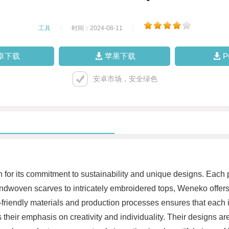
工具
|
时间：2024-08-11
|
卓下载
苹果下载
安卓市场，安全绿色
 for its commitment to sustainability and unique designs. Each pie
andwoven scarves to intricately embroidered tops, Weneko offers
riendly materials and production processes ensures that each it
heir emphasis on creativity and individuality. Their designs ar