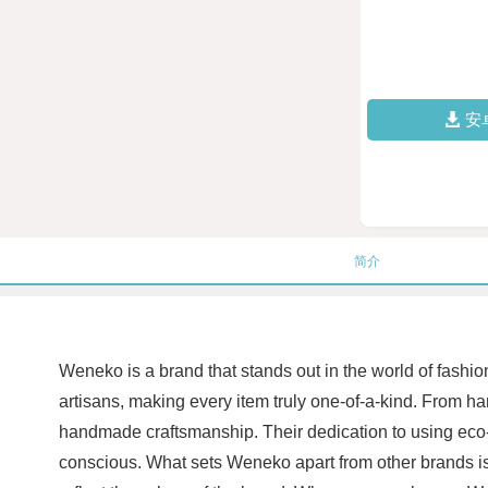
安
简介
Weneko is a brand that stands out in the world of fashion
artisans, making every item truly one-of-a-kind. From h
handmade craftsmanship. Their dedication to using eco-f
conscious. What sets Weneko apart from other brands is t