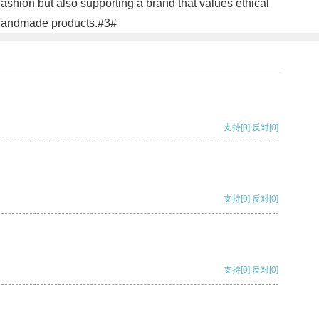
fashion but also supporting a brand that values ethical
f handmade products.#3#
支持
[0]
反对
[0]
支持
[0]
反对
[0]
支持
[0]
反对
[0]