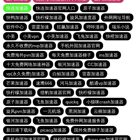
快连加速器
快连加速器官网入口
原子加速器
快鸭加速器
快柠檬加速器
旋风加速度器
外网网址导航
软件中心
雷霆加速
狂飙加速器
哔咔漫画
瑞乐小说
小美
小美vpn
小美加速器
飞兔加速器
快橙加速器
永久不收费的nvp加速器
手机外国加速器官网
免费海外pvn加速器
每天免费加速器梯子
ins加速器
十大免费网络加速神器
银河加速器
CC加速器
vp(永久免费)加速器
白鲸加速器
雷轰加速器
芒果加速器
速鹰666
河马加速器
酷通vp加速器
快柠檬加速器
猎豹加速器官网
快柠檬加速器
原子加速器
飞鱼加速器
quickq
小猫咪crash加速器
旋风pvn加速器
一元机场
黑洞加速
云梯加速器
银河加速器
飞鱼加速器
免费外网加速服务器
新日港下载站
picacg加速器
国外免费梯子加速器
手机外国加速器官网
快柠檬加速器
ikuuu.me加速器官网