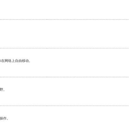
。
你在网络上自由移动。
野。
悉操作。