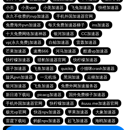
小美
小美vpn
小美加速器
飞兔加速器
快橙加速器
永久不收费的nvp加速器
手机外国加速器官网
免费海外pvn加速器
每天免费加速器梯子
ins加速器
十大免费网络加速神器
银河加速器
CC加速器
vp(永久免费)加速器
白鲸加速器
雷轰加速器
芒果加速器
速鹰666
河马加速器
酷通vp加速器
快柠檬加速器
猎豹加速器官网
快柠檬加速器
原子加速器
飞鱼加速器
quickq
小猫咪crash加速器
旋风pvn加速器
一元机场
黑洞加速
云梯加速器
银河加速器
飞鱼加速器
免费外网加速服务器
新日港下载站
picacg加速器
国外免费梯子加速器
手机外国加速器官网
快柠檬加速器
ikuuu.me加速器官网
极光vp官网
快连npv加速器
苹果加速器
大象加速器
雷霆下载站
蚂蚁npv加速器
起飞加速器
海鸥加速器
小熊加速器
芒果下载站
outline