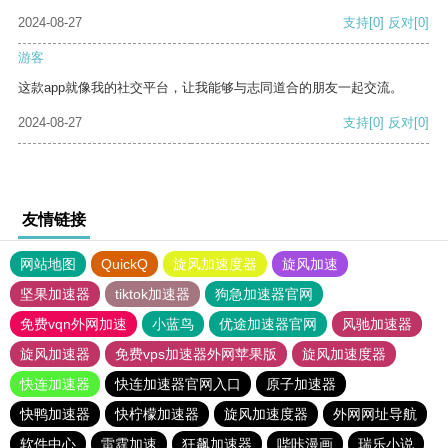
2024-08-27
支持
[0]
反对
[0]
游客
这款app就像我的社交平台，让我能够与志同道合的朋友一起交流。
2024-08-27
支持
[0]
反对
[0]
友情链接
网站地图
QuickQ
旋风加速度器
旋风加速
坚果加速器
tiktok加速器
狗急加速器官网
免费vqn外网加速
小蓝鸟
优途加速器官网
风驰加速器
旋风加速器
免费vps加速器外网苹果版
旋风加速度器
快连加速器
快连加速器官网入口
原子加速器
快鸭加速器
快柠檬加速器
旋风加速度器
外网网址导航
软件中心
雷霆加速
狂飙加速器
哔咔漫画
瑞乐小说