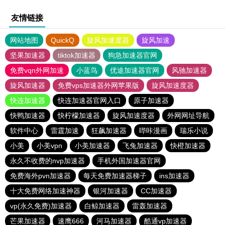
友情链接
网站地图
QuickQ
旋风加速度器
旋风加速
坚果加速器
tiktok加速器
狗急加速器官网
免费vqn外网加速
小蓝鸟
优途加速器官网
风驰加速器
旋风加速器
免费vps加速器外网苹果版
旋风加速度器
快连加速器
快连加速器官网入口
原子加速器
快鸭加速器
快柠檬加速器
旋风加速度器
外网网址导航
软件中心
雷霆加速
狂飙加速器
哔咔漫画
瑞乐小说
小美
小美vpn
小美加速器
飞兔加速器
快橙加速器
永久不收费的nvp加速器
手机外国加速器官网
免费海外pvn加速器
每天免费加速器梯子
ins加速器
十大免费网络加速神器
银河加速器
CC加速器
vp(永久免费)加速器
白鲸加速器
雷轰加速器
芒果加速器
速鹰666
河马加速器
酷通vp加速器