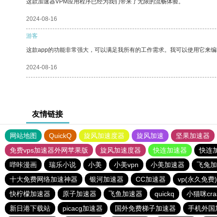
这款加速器VPM应用程序已经为我们带来了无限的流畅体验。
2024-08-16
游客
这款app的功能非常强大，可以满足我所有的工作需求。我可以使用它来
2024-08-16
友情链接
网站地图
QuickQ
旋风加速度器
旋风加速
坚果加速器
免费vps加速器外网苹果版
旋风加速度器
快连加速器
快连
哔咔漫画
瑞乐小说
小美
小美vpn
小美加速器
飞兔加
十大免费网络加速神器
银河加速器
CC加速器
vp(永久免费
快柠檬加速器
原子加速器
飞鱼加速器
quickq
小猫咪cr
新日港下载站
picacg加速器
国外免费梯子加速器
手机外国