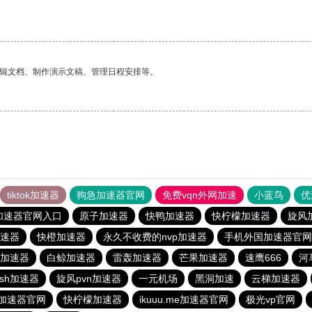
编辑文档、制作演示文稿、管理日程安排等。
tiktok加速器
狗急加速器官网
免费vqn外网加速
小蓝鸟
优
加速器官网入口
原子加速器
快鸭加速器
快柠檬加速器
旋风
速器
快橙加速器
永久不收费的nvp加速器
手机外国加速器官网
)加速器
白鲸加速器
雷轰加速器
芒果加速器
速鹰666
河
ash加速器
旋风pvn加速器
一元机场
黑洞加速
云梯加速器
加速器官网
快柠檬加速器
ikuuu.me加速器官网
极光vp官网