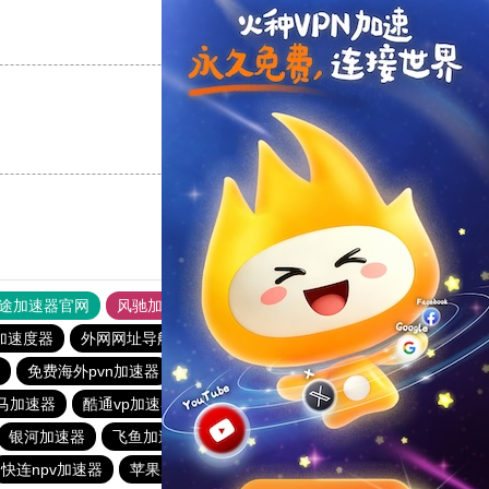
支持
[0]
反对
[0]
支持
[0]
反对
[0]
途加速器官网
风驰加速器
旋风加速器
加速度器
外网网址导航
软件中心
雷霆加速
狂飙加速器
免费海外pvn加速器
每天免费加速器梯子
ins加速器
马加速器
酷通vp加速器
快柠檬加速器
猎豹加速器官网
银河加速器
飞鱼加速器
免费外网加速服务器
快连npv加速器
苹果加速器
大象加速器
雷霆下载站