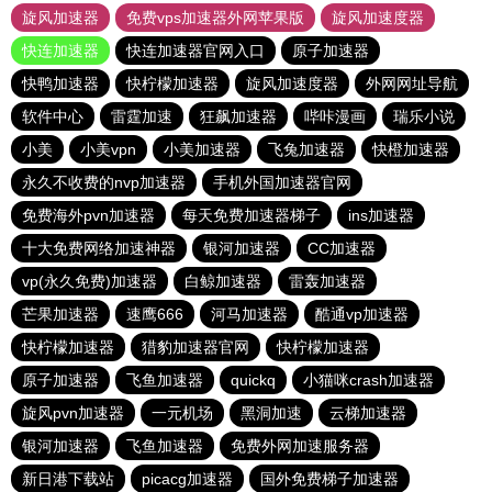
旋风加速器
免费vps加速器外网苹果版
旋风加速度器
快连加速器
快连加速器官网入口
原子加速器
快鸭加速器
快柠檬加速器
旋风加速度器
外网网址导航
软件中心
雷霆加速
狂飙加速器
哔咔漫画
瑞乐小说
小美
小美vpn
小美加速器
飞兔加速器
快橙加速器
永久不收费的nvp加速器
手机外国加速器官网
免费海外pvn加速器
每天免费加速器梯子
ins加速器
十大免费网络加速神器
银河加速器
CC加速器
vp(永久免费)加速器
白鲸加速器
雷轰加速器
芒果加速器
速鹰666
河马加速器
酷通vp加速器
快柠檬加速器
猎豹加速器官网
快柠檬加速器
原子加速器
飞鱼加速器
quickq
小猫咪crash加速器
旋风pvn加速器
一元机场
黑洞加速
云梯加速器
银河加速器
飞鱼加速器
免费外网加速服务器
新日港下载站
picacg加速器
国外免费梯子加速器