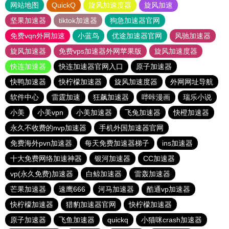
网站地图
QuickQ
旋风加速度器
旋风加速
坚果加速器
tiktok加速器
狗急加速器官网
免费vqn外网加速
小蓝鸟
优途加速器官网
风驰加速器
旋风加速器
免费vps加速器外网苹果版
旋风加速度器
快连加速器
快连加速器官网入口
原子加速器
快鸭加速器
快柠檬加速器
旋风加速度器
外网网址导航
软件中心
雷霆加速
狂飙加速器
哔咔漫画
瑞乐小说
小美
小美vpn
小美加速器
飞兔加速器
快橙加速器
永久不收费的nvp加速器
手机外国加速器官网
免费海外pvn加速器
每天免费加速器梯子
ins加速器
十大免费网络加速神器
银河加速器
CC加速器
vp(永久免费)加速器
白鲸加速器
雷轰加速器
芒果加速器
速鹰666
河马加速器
酷通vp加速器
快柠檬加速器
猎豹加速器官网
快柠檬加速器
原子加速器
飞鱼加速器
quickq
小猫咪crash加速器