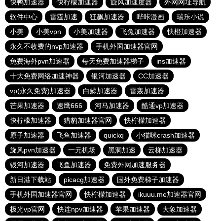
快鸭加速器
快柠檬加速器
旋风加速度器
外网网址导航
软件中心
雷霆加速
狂飙加速器
哔咔漫画
瑞乐小说
小美
小美vpn
小美加速器
飞兔加速器
快橙加速器
永久不收费的nvp加速器
手机外国加速器官网
免费海外pvn加速器
每天免费加速器梯子
ins加速器
十大免费网络加速神器
银河加速器
CC加速器
vp(永久免费)加速器
白鲸加速器
雷轰加速器
芒果加速器
速鹰666
河马加速器
酷通vp加速器
快柠檬加速器
猎豹加速器官网
快柠檬加速器
原子加速器
飞鱼加速器
quickq
小猫咪crash加速器
旋风pvn加速器
一元机场
黑洞加速
云梯加速器
银河加速器
飞鱼加速器
免费外网加速服务器
新日港下载站
picacg加速器
国外免费梯子加速器
手机外国加速器官网
快柠檬加速器
ikuuu.me加速器官网
极光vp官网
快连npv加速器
苹果加速器
大象加速器