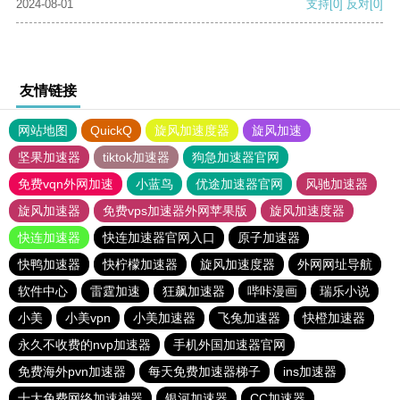
2024-08-01
支持
[0]
反对
[0]
友情链接
网站地图
QuickQ
旋风加速度器
旋风加速
坚果加速器
tiktok加速器
狗急加速器官网
免费vqn外网加速
小蓝鸟
优途加速器官网
风驰加速器
旋风加速器
免费vps加速器外网苹果版
旋风加速度器
快连加速器
快连加速器官网入口
原子加速器
快鸭加速器
快柠檬加速器
旋风加速度器
外网网址导航
软件中心
雷霆加速
狂飙加速器
哔咔漫画
瑞乐小说
小美
小美vpn
小美加速器
飞兔加速器
快橙加速器
永久不收费的nvp加速器
手机外国加速器官网
免费海外pvn加速器
每天免费加速器梯子
ins加速器
十大免费网络加速神器
银河加速器
CC加速器