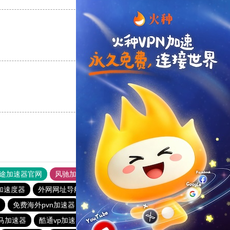
支持
[0]
反对
[0]
支持
[0]
反对
[0]
途加速器官网
风驰加速器
旋风加速器
加速度器
外网网址导航
软件中心
雷霆加速
狂飙加速器
免费海外pvn加速器
每天免费加速器梯子
ins加速器
马加速器
酷通vp加速器
快柠檬加速器
猎豹加速器官网