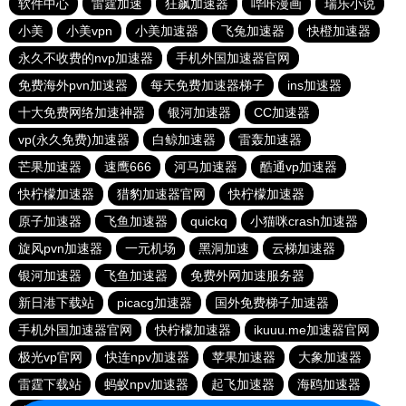
软件中心
雷霆加速
狂飙加速器
哔咔漫画
瑞乐小说
小美
小美vpn
小美加速器
飞兔加速器
快橙加速器
永久不收费的nvp加速器
手机外国加速器官网
免费海外pvn加速器
每天免费加速器梯子
ins加速器
十大免费网络加速神器
银河加速器
CC加速器
vp(永久免费)加速器
白鲸加速器
雷轰加速器
芒果加速器
速鹰666
河马加速器
酷通vp加速器
快柠檬加速器
猎豹加速器官网
快柠檬加速器
原子加速器
飞鱼加速器
quickq
小猫咪crash加速器
旋风pvn加速器
一元机场
黑洞加速
云梯加速器
银河加速器
飞鱼加速器
免费外网加速服务器
新日港下载站
picacg加速器
国外免费梯子加速器
手机外国加速器官网
快柠檬加速器
ikuuu.me加速器官网
极光vp官网
快连npv加速器
苹果加速器
大象加速器
雷霆下载站
蚂蚁npv加速器
起飞加速器
海鸥加速器